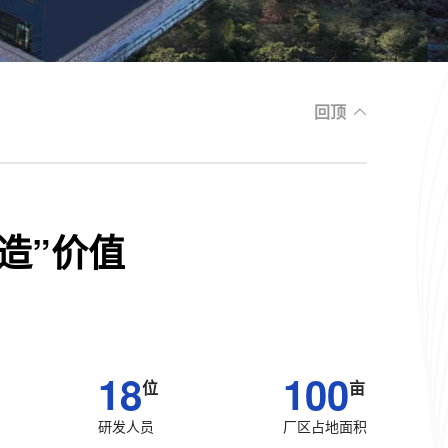
回顶
造”价值
18
100
位
亩
研发人员
厂区占地面积