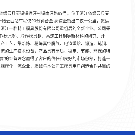
江省缙云县壶镇镇姓汪村镇南汪路69号。位于浙江省缙云县壶
一缙云西站车程仅20分钟台金 高速壶镇出口仅一公里，货运
的浙江一胜特工模具股份有限公司重组后的全新企业。公司秉
热作模具钢、冷作模具钢、高速工具钢等新材料的研究、开
生产工艺，集冶炼、精炼真空脱气、电渣重熔、锻造、轧钢、
一流的生产技术设备，产品具有高质、稳定、节能、环保的特
发展”的经营理念赢得了客户的信任和良好的市场份额，打造一
业规模化一流企业，竭诚与本公司工模具用户创造合作共赢的