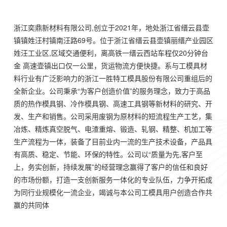
浙江奕鼎新材料有限公司,创立于2021年，地处浙江省缙云县壶
镇镇姓汪村镇南汪路69号。位于浙江省缙云县壶镇丽缙产业园区
姓汪工业区,区域交通便利，离高铁一缙云西站车程仅20分钟台
金 高速壶镇出口仅一公里，货运物流方便快捷。系与工模具材
料行业有广泛影响力的浙江一胜特工模具股份有限公司重组后的
全新企业。公司秉承“为客户创造价值”的服务理念，致力于高品
质的热作模具钢、冷作模具钢、高速工具钢等新材料的研究、开
发、生产和销售。公司采用废钢为原材料的短流程生产工艺，集
冶炼、精炼真空脱气、电渣重熔、锻造、轧钢、精整、机加工等
生产流程为一体，装备了目前业内一流的生产技术设备，产品具
有高质、稳定、节能、环保的特性。公司以“质量为先,客户至
上，务实创新，持续发展”的经营理念赢得了客户的信任和良好
的市场份额，打造一支创新服务一体化的专业队伍，力争开拓成
为同行业规模化一流企业，竭诚与本公司工模具用户创造合作共
赢的共同体