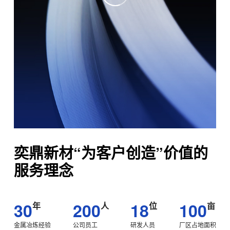
奕鼎新材“为客户创造”价值
的
服务理念
30
200
18
100
年
人
位
亩
金属冶炼经验
公司员工
研发人员
厂区占地面积